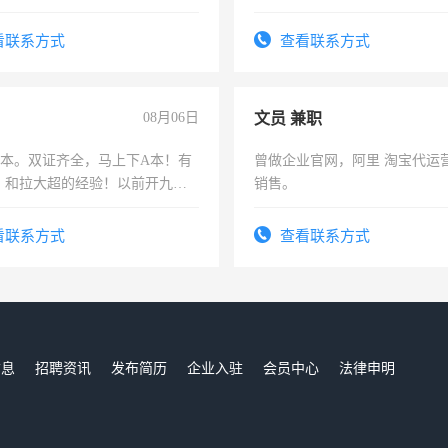
人、门店、单位、企业拍摄短视
勿扰
训手机拍摄剪辑，教你玩转抖
看联系方式
查看联系方式
也可以成为拍摄达人！你也可以
摄达人！
08月06日
文员 兼职
，B本。双证齐全，马上下A本！有
曾做企业官网，阿里 淘宝代运
，和拉大超的经验！以前开九米
销售。
土车
看联系方式
查看联系方式
信息
招聘资讯
发布简历
企业入驻
会员中心
法律申明
们