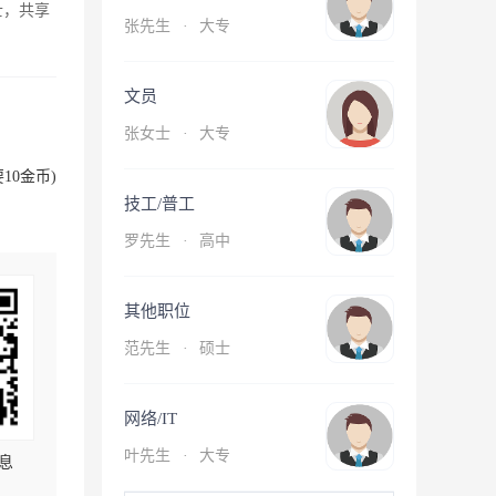
士，共享
张先生
·
大专
文员
张女士
·
大专
10金币)
技工/普工
罗先生
·
高中
其他职位
范先生
·
硕士
网络/IT
叶先生
·
大专
息