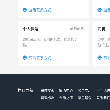
间，一单一结，一天二三十不成问题，
可为个
勤快的四五十，每天挣零花钱没问题！
频，培
查看联系方式
查
音！你
成为拍
个人保洁
08月06日
司机
诚揽保洁活，公司的标准，优惠的价
35岁
格。
跑长途
六，渣
查看联系方式
查
栏目导航:
职位搜索
简历中心
名企展示
一句话
套餐标准
金币充值
意见建议
联系我