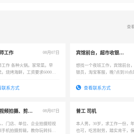
查
师工作
08月07日
宾馆前台，超市收银员，淘宝客服
师工作 各种火锅。家常菜。早
想找一个夜班工作，宾馆前台
。烧烤海鲜，工资要求6000以
银员，淘宝客服，晚7点到10点
工，麻烦看到的老板加我微信
号同微信
看联系方式
查看联系方式
手机短视频拍摄、剪辑、抖音快手
08月07日
普工 司机
人、门店、单位、企业拍摄短视
本人男，30岁，求工作一份，
训手机拍摄剪辑，教你玩转抖音
也可，吃苦耐劳，踏实肯干，