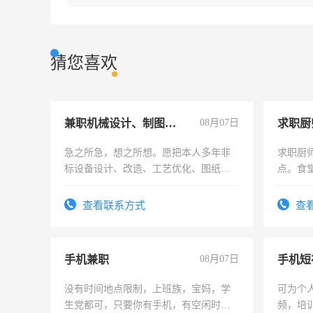
猜您喜欢
兼职机械设计、制图、设备改造
08月07日
求职厨
急之所急，想之所想。愿把本人多年非
求职厨
标设备设计、改造、工艺优化、图纸制
点。食堂
作和分解的经验与您分享。 真诚合作，
上
结识有识之士，共享未来。
查看联系方式
查
手机兼职
08月07日
没有时间地点限制，上班族，宝妈，学
可为个
生党都可，只要你有手机，有空闲时
频，培